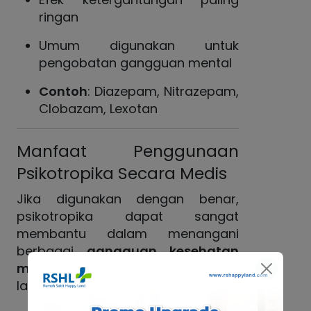
ringan
Umum digunakan untuk
pengobatan gangguan mental
Contoh
: Diazepam, Nitrazepam,
Clobazam, Lexotan
Manfaat Penggunaan
Psikotropika Secara Medis
Jika digunakan dengan benar,
psikotropika dapat sangat
membantu dalam menangani
berbagai
gangguan kesehatan
mental dan neurologis
, antara
lain: