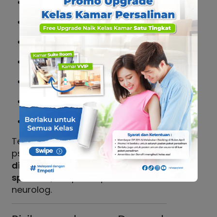
Gangguan kecemasan
Depresi
Gangguan tidur (insomnia)
Skizofrenia
Gangguan bipolar
Sindrom kelelahan kronis
Penyakit Parkinson
Tentunya, semua penggunaan
psikotropika harus
berdasarkan
diagnosis dan resep dari dokter
spesialis
, seperti psikiater atau
neurolog.