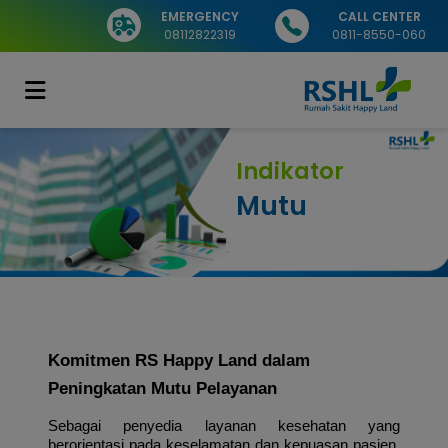
EMERGENCY
CALL CENTER
08112822319
0811-8550-060
Indikator
Mutu
Komitmen RS Happy Land dalam 
Peningkatan Mutu Pelayanan 
Sebagai penyedia layanan kesehatan yang 
berorientasi pada keselamatan dan kepuasan pasien, 