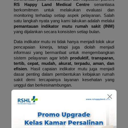
RS Happy Land Medical Centre
 senantiasa 
berkomitmen untuk melakukan evaluasi dan 
monitoring terhadap setiap aspek pelayanan. Salah 
satu langkah nyata yang kami lakukan adalah melalui 
pemantauan indikator mutu rumah sakit (INM)
yang dijalankan secara konsisten setiap bulan.
Data indikator mutu ini tidak hanya menjadi tolok ukur 
pencapaian kinerja, tetapi juga diolah menjadi 
informasi yang bermanfaat untuk mengembangkan 
sistem pelayanan agar lebih 
produktif, transparan, 
tertib, cepat, mudah, akurat, terpadu, aman, dan 
efisien
. Hasil capaian indikator mutu juga menjadi 
dasar penting dalam pembentukan kebijakan rumah 
sakit demi tercapainya layanan kesehatan yang 
unggul dan berkesinambungan.
Sepanjang periode Januari hingga Juni 2025, RS 
Happy Land berhasil mencatat berbagai pencapaian 
indikator mutu di atas target yang telah ditetapkan. 
Beberapa di antaranya adalah: