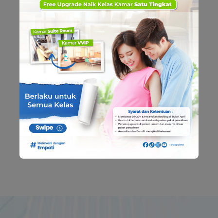
Capaian ini menunjukkan bahwa RS Happy Land
terus berupaya menjaga mutu pelayanan sekaligus
meningkatkan area yang masih memerlukan
perbaikan. Melalui komitmen dan kerja sama seluruh
tim, kami percaya bahwa mutu pelayanan yang baik
akan memberikan dampak nyata terhadap
keselamatan pasien, kenyamanan keluarga, dan
kepercayaan masyarakat.