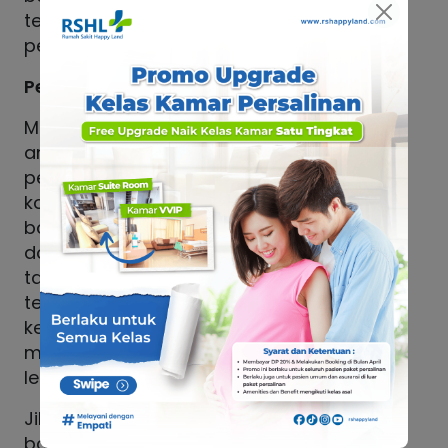
terdekat agar mendapatkan
pemeriksaan medis yang tepat.
Pentingnya Tindakan Cepat
Mengetahui kapan demam pada
anak harus dibawa ke IGD sangat
penting untuk mencegah
komplikasi serius. Orang tua tidak
boleh menunda konsultasi dengan
dokter apabila demam disertai
tanda bahaya. Tindakan cepat dan
tepat dapat membantu melindungi
kesehatan si kecil serta
mengurangi risiko kondisi yang
lebih berbahaya.
Jika gejala tersebut muncul, segera
bawa bayi atau anak ke IGD RS