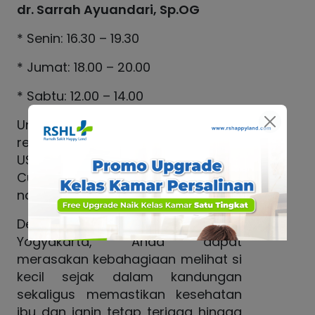
dr. Sarrah Ayuandari, Sp.OG
* Senin: 16.30 – 19.30
* Jumat: 18.00 – 20.00
* Sabtu: 12.00 – 14.00
Untuk informasi lebih lanjut dan
reservasi pemeriksaan kehamilan
USG 4D, silakan menghubungi
Customer Service RS Happy Land di
nomor 0811-8550-060.
Dengan USG 4D di RS Happy Land
Yogyakarta, Anda dapat
merasakan kebahagiaan melihat si
kecil sejak dalam kandungan
sekaligus memastikan kesehatan
ibu dan janin tetap terjaga hingga