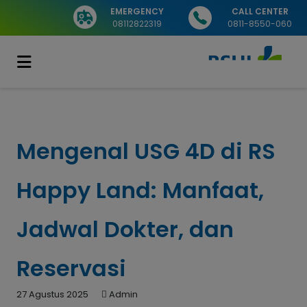
EMERGENCY
CALL CENTER
08112822319
0811-8550-060
Mengenal USG 4D di RS
Happy Land: Manfaat,
Jadwal Dokter, dan
Reservasi
27 Agustus 2025
Admin