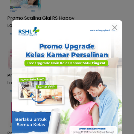
Promo Scaling Gigi RS Happy
Land Medical Centre
Promo Papsmear RS Happy
Land
Promo Kartini Vaksin HPV