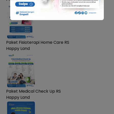
Paket Fisioterapi Home Care RS
Happy Land
Paket Medical Check Up RS
Happy Land