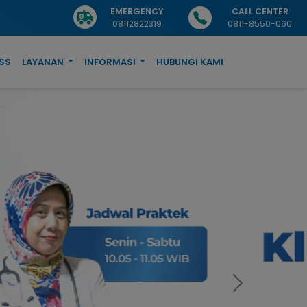
EMERGENCY
CALL CENTER
08112822319
0811-8550-060
SS
LAYANAN
INFORMASI
HUBUNGI KAMI