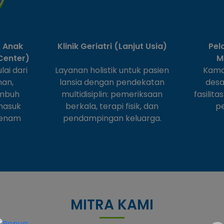
& Anak
Klinik Geriatri (Lanjut Usia)
Pel
Center)
M
ai dari
Layanan holistik untuk pasien
Kama
nan,
lansia dengan pendekatan
desa
umbuh
multidisiplin: pemeriksaan
fasilit
masuk
berkala, terapi fisik, dan
pe
senam
pendampingan keluarga.
MITRA KAMI