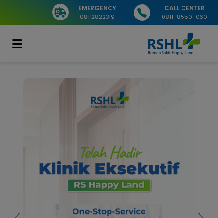
EMERGENCY
CALL CENTER
08112822319
0811-8550-060