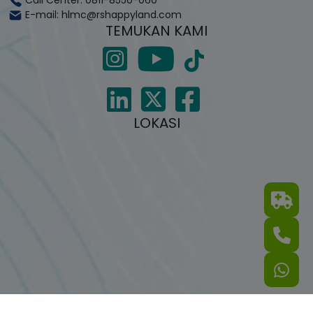
E-mail: hlmc@rshappyland.com
TEMUKAN KAMI
LOKASI