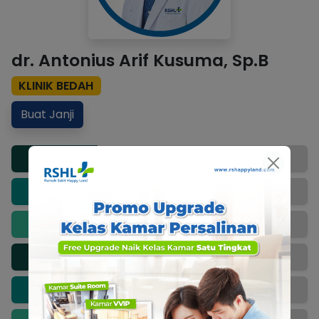
dr. Antonius Arif Kusuma, Sp.B
KLINIK BEDAH
Buat Janji
Senin
08:00 - 09:30
Selasa
08:00 - 09:30
Rabu
08:00 - 09:30
Kamis
08:00 - 09:30
Jumat
08:00 - 09:30