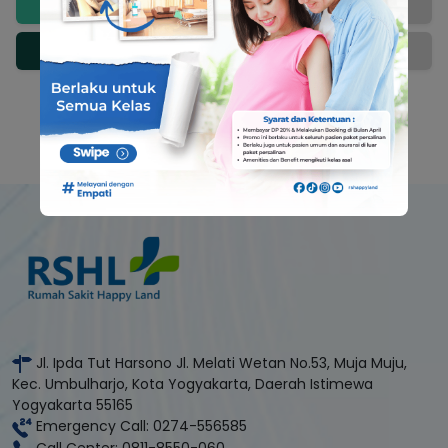
Sabtu
-
Minggu
-
Jl. Ipda Tut Harsono Jl. Melati Wetan No.53, Muja Muju,
Kec. Umbulharjo, Kota Yogyakarta, Daerah Istimewa
Yogyakarta 55165
Emergency Call: 0274-556585
Call Center: 0811-8550-060