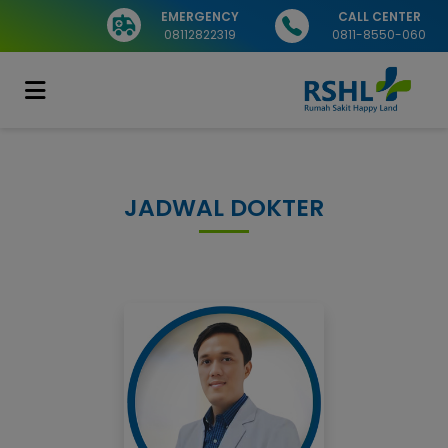
EMERGENCY
CALL CENTER
08112822319
0811-8550-060
JADWAL DOKTER