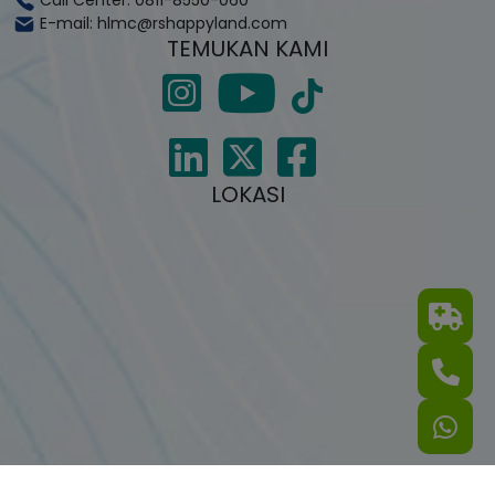
E-mail: hlmc@rshappyland.com
TEMUKAN KAMI
LOKASI