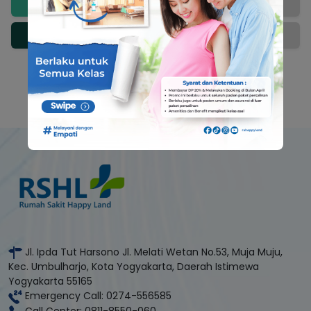
Sabtu
-
Minggu
-
Jl. Ipda Tut Harsono Jl. Melati Wetan No.53, Muja Muju,
Kec. Umbulharjo, Kota Yogyakarta, Daerah Istimewa
Yogyakarta 55165
Emergency Call: 0274-556585
Call Center: 0811-8550-060