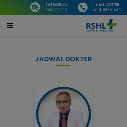
EMERGENCY
CALL CENTER
08112822319
0811-8550-060
JADWAL DOKTER