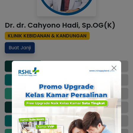
Dr. dr. Cahyono Hadi, Sp.OG(K)
KLINIK KEBIDANAN & KANDUNGAN
Buat Janji
Senin
-
Selasa
-
Rabu
16:30 - 19:00
Kamis
-
Jumat
-