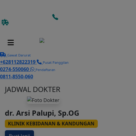
CALL
CENTER
EMERGENCY
0811-
08112822319
8550-060
Gawat Darurat
+628112822319
Pusat Panggilan
0274-550060
Pendaftaran
0811-8550-060
JADWAL DOKTER
dr. Arsi Palupi, Sp.OG
KLINIK KEBIDANAN & KANDUNGAN
Buat Janji