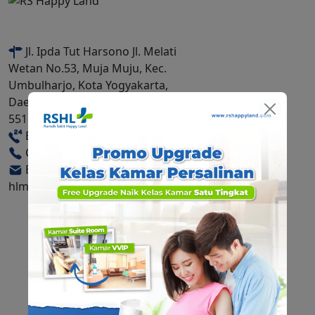
Jl. Ipda Tut Harsono Jl. Melati
Wetan No.53, Muja Muju, Kec.
Umbulharjo, Kota Yogyakarta,
Daerah Istimewa Yogyakarta
55165
Emergency Call: 0274-556585
Call Center: 0811-8550-060
E-mail:
hlmc@rshappyland.com
TEMUKAN KAMI
LOKASI