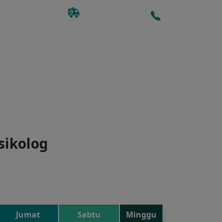
EMERGENCY
CALL CENTER
08112822319
0811-8550-060
AYANAN
INFORMASI
HUBUNGI KAMI
sikolog
Jumat
Sabtu
Minggu