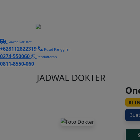
BERANDA
TENTANG K
Gawat Darurat
+628112822319
Pusat Panggilan
0274-550060
Pendaftaran
0811-8550-060
JADWAL DOKTER
One
KLI
Buat