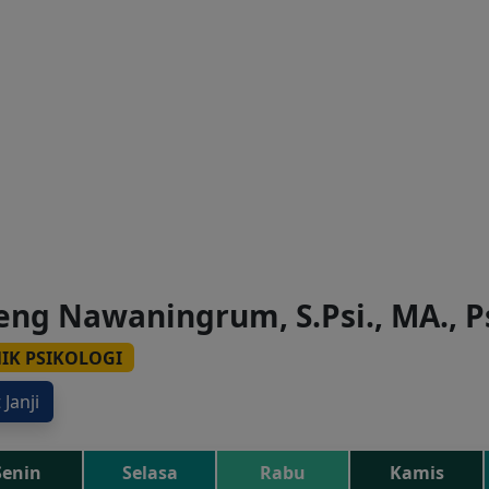
AMI
ALUR LAYANAN
REGENERATIVE & WELLNESS
L
ng Nawaningrum, S.Psi., MA., P
NIK PSIKOLOGI
 Janji
Senin
Selasa
Rabu
Kamis