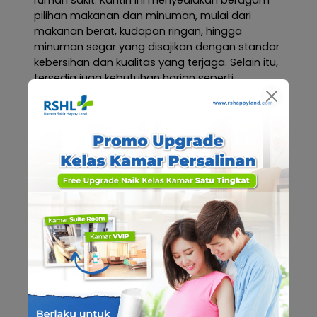
rumah sakit. Kantin ini menyediakan beragam
pilihan makanan dan minuman, mulai dari
makanan berat, kudapan ringan, hingga
minuman segar yang disajikan dengan standar
kebersihan dan kualitas yang terjaga. Selain itu,
tersedia juga kebutuhan harian seperti
perlengkapan mandi, camilan, hingga aksesoris
kecil yang bisa dibeli oleh pengunjung. Suasana
kantin yang bersih dan nyaman menjadi
tempat yang pas untuk beristirahat sejenak dari
aktivitas rumah sakit.
Kembali