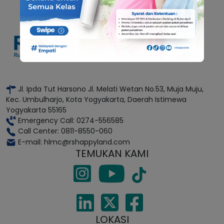
Jl. Ipda Tut Harsono Jl. Melati Wetan No.53, Muja Muju,
Kec. Umbulharjo, Kota Yogyakarta, Daerah Istimewa
Yogyakarta 55165
Emergency Call: 0274-556585
Call Center: 0811-8550-060
E-mail: hlmc@rshappyland.com
TEMUKAN KAMI
LOKASI