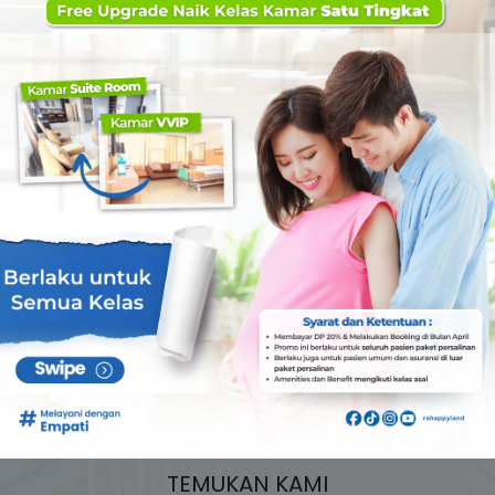
ka Amalia
dr. Muntaqinah,
ti, SpPD,
MSc, Sp.PD
ASIM
YAKIT DALAM
KLINIK PENYAKIT DALAM
TEMUKAN KAMI