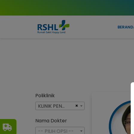
BERAND
Poliklinik
×
KLINIK PENYAKIT DALAM
Nama Dokter
-- PILIH OPSI --