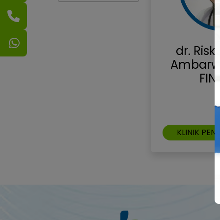
dr. Ris
Ambarwa
FIN
KLINIK PEN