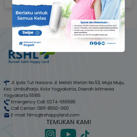
Jl. Ipda Tut Harsono Jl. Melati Wetan No.53, Muja Muju,
Kec. Umbulharjo, Kota Yogyakarta, Daerah Istimewa
Yogyakarta 55165
Emergency Call: 0274-556585
Call Center: 0811-8550-060
E-mail: hlmc@rshappyland.com
TEMUKAN KAMI