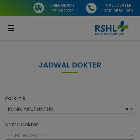
EMERGENCY
CALL CENTER
08112822319
0811-8550-060
JADWAL DOKTER
Poliklinik
×
KLINIK AKUPUNTUR
Nama Dokter
-- PILIH OPSI --