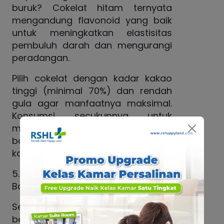
buruk? Cokelat hitam ternyata
mengandung flavonoid yang baik
untuk meningkatkan elastisitas
pembuluh darah dan mengurangi
peradangan.
Pilih cokelat dengan kadar kakao
tinggi (minimal 70%) dan rendah
gula agar manfaatnya maksimal.
Konsumsi secukupnya untuk
mendapatkan manfaat cokelat
bagi jantung tanpa menambah
kalori berlebih.
5. Jaga Kesehatan Mental dan
Banyak Tertawa
Selain fisik, kesehatan mental juga
berperan besar dalam menjaga