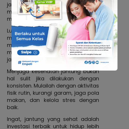
jantung tetap sehat. Tertawa
membantu menurunkan stres dan
menurunkan tekanan darah.
Luangkan waktu untuk hal-hal yang
membuat Anda bahagia — seperti
menonton film, bersosialisasi, atau
menekuni hobi. Saat pikiran tenang,
jantung pun bekerja lebih baik.
Menjaga kesehatan jantung bukan
hal sulit jika dilakukan dengan
konsisten. Mulailah dengan aktivitas
fisik rutin, kurangi garam, jaga pola
makan, dan kelola stres dengan
baik.
Ingat, jantung yang sehat adalah
investasi terbaik untuk hidup lebih