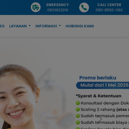
EMERGENCY
CALL CENTER
08112822319
0811-8550-060
SS
LAYANAN
INFORMASI
HUBUNGI KAMI