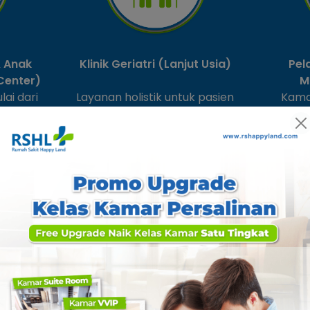
& Anak
Klinik Geriatri (Lanjut Usia)
Pel
Center)
M
ai dari
Layanan holistik untuk pasien
Kama
nan,
lansia dengan pendekatan
desa
umbuh
multidisiplin: pemeriksaan
fasilit
masuk
berkala, terapi fisik, dan
pe
senam
pendampingan keluarga.
MITRA KAMI